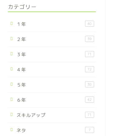
カテゴリー
１年
40
２年
39
３年
71
４年
72
５年
38
６年
42
スキルアップ
71
ネタ
7