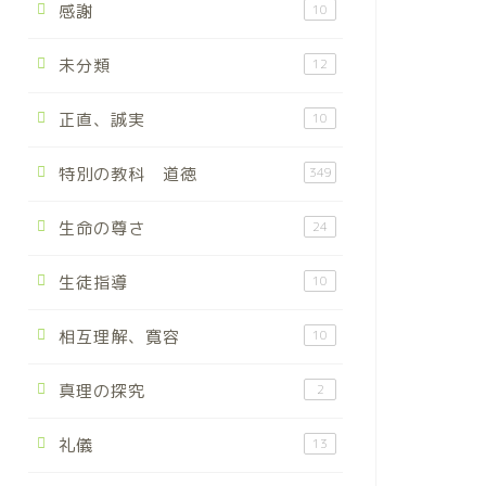
感謝
10
未分類
12
正直、誠実
10
特別の教科 道徳
349
生命の尊さ
24
生徒指導
10
相互理解、寛容
10
真理の探究
2
礼儀
13