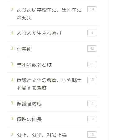
よりよい学校生活、集団生活
14
の充実
よりよく生きる喜び
4
仕事術
42
令和の教師とは
31
伝統と文化の尊重、国や郷土
15
を愛する態度
保護者対応
2
個性の伸長
12
公正、公平、社会正義
15