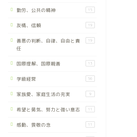
勤労、公共の精神
15
友情、信頼
19
善悪の判断、自律、自由と責
19
任
国際理解、国際親善
13
学級経営
56
家族愛、家庭生活の充実
9
希望と勇気、努力と強い意志
11
感動、畏敬の念
11