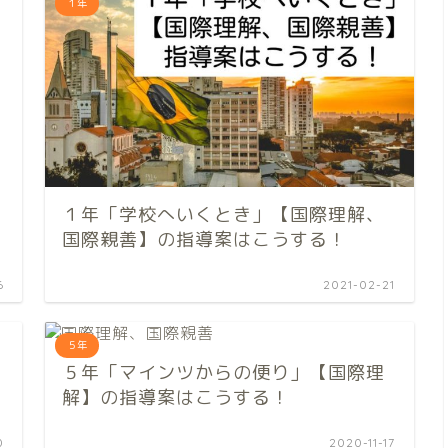
１年
１年「学校へいくとき」【国際理解、
国際親善】の指導案はこうする！
6
2021-02-21
５年
５年「マインツからの便り」【国際理
解】の指導案はこうする！
0
2020-11-17