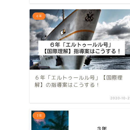
６年
６年「エルトゥールル号」【国際理
解】の指導案はこうする！
2020-10-2
３年