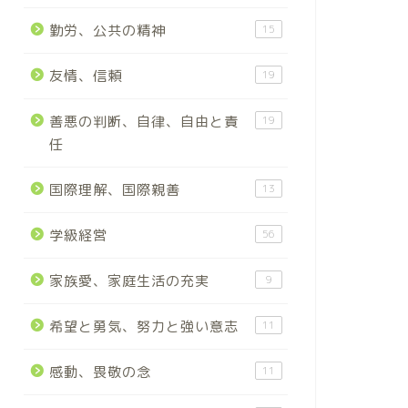
勤労、公共の精神
15
友情、信頼
19
善悪の判断、自律、自由と責
19
任
国際理解、国際親善
13
学級経営
56
家族愛、家庭生活の充実
9
希望と勇気、努力と強い意志
11
感動、畏敬の念
11