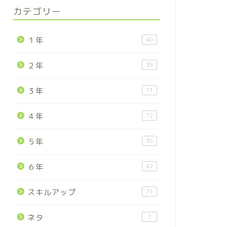
カテゴリー
１年
40
２年
39
３年
71
４年
72
５年
38
６年
42
スキルアップ
71
ネタ
7