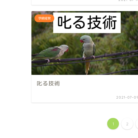
学級経営
叱る技術
2021-07-0
1
2