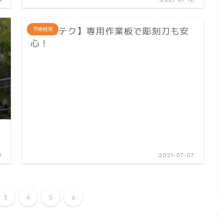
【図工テク】専用作業板で彫刻刀も安
学級経営
心！
9
2021-07-07
3
4
5
6