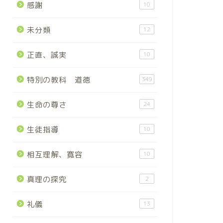
感謝
10
未分類
12
正直、誠実
10
特別の教科 道徳
349
生命の尊さ
24
生徒指導
10
相互理解、寛容
10
真理の探究
2
礼儀
13