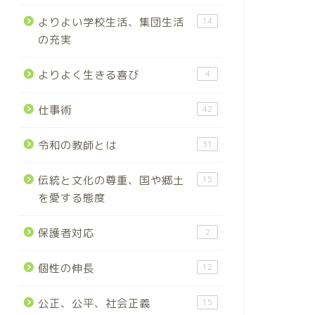
よりよい学校生活、集団生活
14
の充実
よりよく生きる喜び
4
仕事術
42
令和の教師とは
31
伝統と文化の尊重、国や郷土
15
を愛する態度
保護者対応
2
個性の伸長
12
公正、公平、社会正義
15