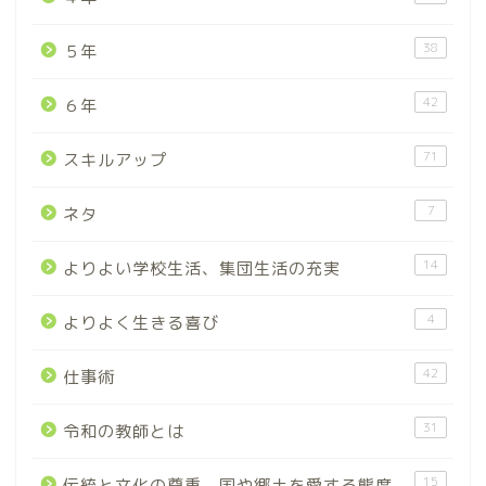
38
５年
42
６年
71
スキルアップ
7
ネタ
14
よりよい学校生活、集団生活の充実
4
よりよく生きる喜び
42
仕事術
31
令和の教師とは
15
伝統と文化の尊重、国や郷土を愛する態度