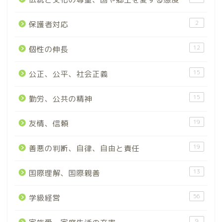
2
保護者対応
12
個性の伸長
15
公正、公平、社会正義
15
勤労、公共の精神
19
友情、信頼
19
善悪の判断、自律、自由と責任
13
国際理解、国際親善
56
学級経営
9