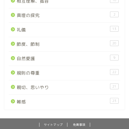
10
相互理解、寛容
2
真理の探究
13
礼儀
20
節度、節制
9
自然愛護
22
規則の尊重
21
親切、思いやり
23
雑感
サイトマップ
免責事項