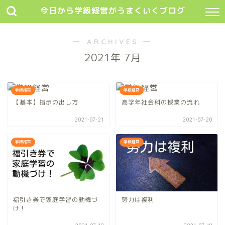
今日から学級経営がうまくいくブログ
― ARCHIVES ―
2021年 7月
学級経営
学級経営
【基本】指示の出し方
高学年社会科の授業の流れ
2021-07-21
2021-07-20
学級経営
学級経営
福引き券で家庭学習の動機づ
努力は複利
け！