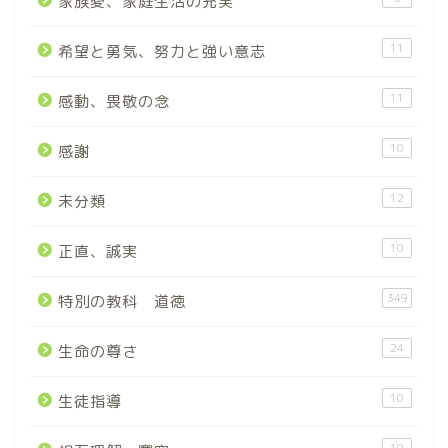
家族愛、家庭生活の充実
11
希望と勇気、努力と強い意志
11
感動、畏敬の念
10
感謝
12
未分類
10
正直、誠実
349
特別の教科 道徳
24
生命の尊さ
10
生徒指導