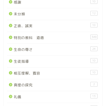
10
感謝
12
未分類
10
正直、誠実
349
特別の教科 道徳
24
生命の尊さ
10
生徒指導
10
相互理解、寛容
2
真理の探究
13
礼儀