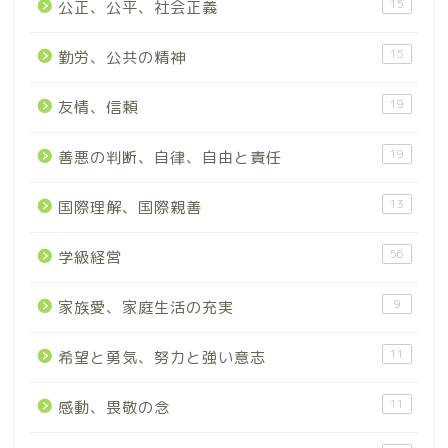
15
公正、公平、社会正義
15
勤労、公共の精神
19
友情、信頼
19
善悪の判断、自律、自由と責任
13
国際理解、国際親善
56
学級経営
9
家族愛、家庭生活の充実
11
希望と勇気、努力と強い意志
11
感動、畏敬の念