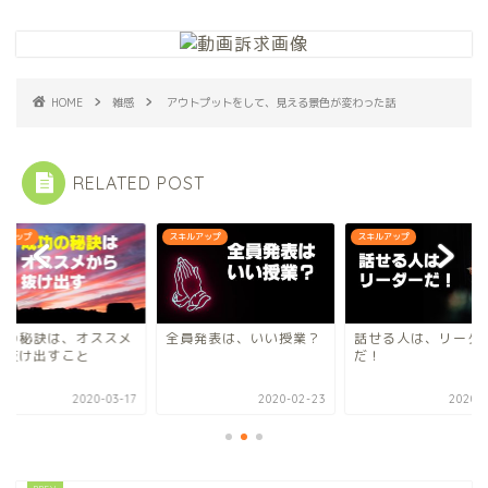
HOME
雑感
アウトプットをして、見える景色が変わった話
RELATED POST
ルアップ
スキルアップ
スキルアップ
功の秘訣は、オススメ
全員発表は、いい授業？
話せる人は、リーダ
ら抜け出すこと
だ！
2020-03-17
2020-02-23
2020-0