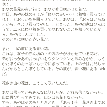
咲く。
あやの足元の赤い花は、あやが昨日咲かせた花だ。
昨日、あやの妹のそよが「祭りの赤いべべ（着物）買ってけ
れ！」とおっかあを困らせていた。あやは、「おらはいらね
えから、そよサ買ってやれ。」と言った。あやの家はびんぼ
うで、二人に祭り着を買ってやれないことを知っていたか
ら、あやはしんぼうした。
そのときに咲いた赤い花だ。
また、目の前にある青い花。
これは、双子の赤ん坊の上の方の子が咲かせている花だ。
弟がおっかあのおっぱいをウクンウクンと飲みながら、もう
かたほうのおっぱいも手でにぎっている。上の子はお兄ちゃ
んだからとしんぼうしている。その涙が、青い花にあるつゆ
だ。
花さき山の花は、こうして咲いたんだ。
あやは帰ってからみんなに話したが、だれも信じなかった。
山に再び行ってみても、山ンばも花もなかった。
でも、あやはそのあとときどき、「あっ！今、花さき山でお