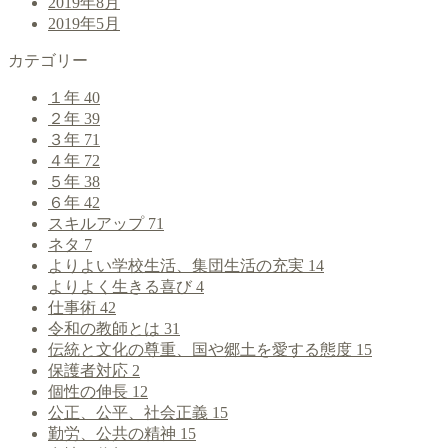
2019年8月
2019年5月
カテゴリー
１年
40
２年
39
３年
71
４年
72
５年
38
６年
42
スキルアップ
71
ネタ
7
よりよい学校生活、集団生活の充実
14
よりよく生きる喜び
4
仕事術
42
令和の教師とは
31
伝統と文化の尊重、国や郷土を愛する態度
15
保護者対応
2
個性の伸長
12
公正、公平、社会正義
15
勤労、公共の精神
15