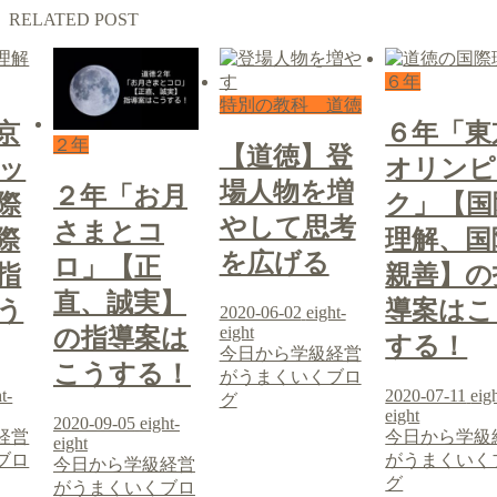
RELATED POST
６年
特別の教科 道徳
京
６年「東
２年
【道徳】登
ッ
オリンピ
場人物を増
２年「お月
際
ク」【国
やして思考
さまとコ
際
理解、国
を広げる
ロ」【正
指
親善】の
直、誠実】
う
導案はこ
2020-06-02
eight-
eight
の指導案は
する！
今日から学級経営
こうする！
がうまくいくブロ
t-
2020-07-11
eig
グ
eight
2020-09-05
eight-
経営
今日から学級
eight
ブロ
がうまくいく
今日から学級経営
グ
がうまくいくブロ