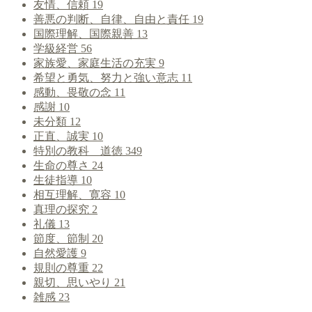
友情、信頼
19
善悪の判断、自律、自由と責任
19
国際理解、国際親善
13
学級経営
56
家族愛、家庭生活の充実
9
希望と勇気、努力と強い意志
11
感動、畏敬の念
11
感謝
10
未分類
12
正直、誠実
10
特別の教科 道徳
349
生命の尊さ
24
生徒指導
10
相互理解、寛容
10
真理の探究
2
礼儀
13
節度、節制
20
自然愛護
9
規則の尊重
22
親切、思いやり
21
雑感
23