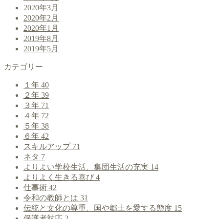
2020年3月
2020年2月
2020年1月
2019年8月
2019年5月
カテゴリー
１年
40
２年
39
３年
71
４年
72
５年
38
６年
42
スキルアップ
71
ネタ
7
よりよい学校生活、集団生活の充実
14
よりよく生きる喜び
4
仕事術
42
令和の教師とは
31
伝統と文化の尊重、国や郷土を愛する態度
15
保護者対応
2