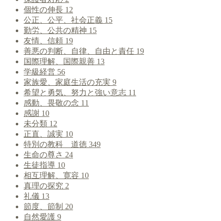
個性の伸長
12
公正、公平、社会正義
15
勤労、公共の精神
15
友情、信頼
19
善悪の判断、自律、自由と責任
19
国際理解、国際親善
13
学級経営
56
家族愛、家庭生活の充実
9
希望と勇気、努力と強い意志
11
感動、畏敬の念
11
感謝
10
未分類
12
正直、誠実
10
特別の教科 道徳
349
生命の尊さ
24
生徒指導
10
相互理解、寛容
10
真理の探究
2
礼儀
13
節度、節制
20
自然愛護
9