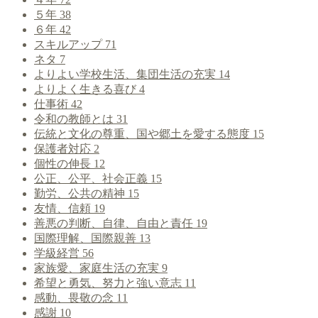
５年
38
６年
42
スキルアップ
71
ネタ
7
よりよい学校生活、集団生活の充実
14
よりよく生きる喜び
4
仕事術
42
令和の教師とは
31
伝統と文化の尊重、国や郷土を愛する態度
15
保護者対応
2
個性の伸長
12
公正、公平、社会正義
15
勤労、公共の精神
15
友情、信頼
19
善悪の判断、自律、自由と責任
19
国際理解、国際親善
13
学級経営
56
家族愛、家庭生活の充実
9
希望と勇気、努力と強い意志
11
感動、畏敬の念
11
感謝
10