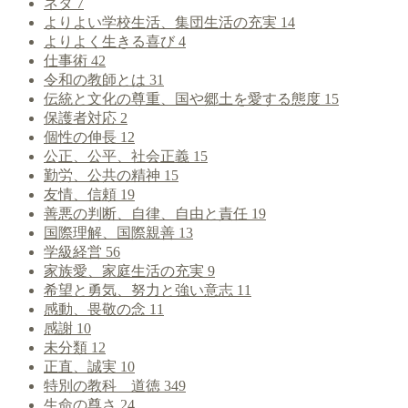
ネタ
7
よりよい学校生活、集団生活の充実
14
よりよく生きる喜び
4
仕事術
42
令和の教師とは
31
伝統と文化の尊重、国や郷土を愛する態度
15
保護者対応
2
個性の伸長
12
公正、公平、社会正義
15
勤労、公共の精神
15
友情、信頼
19
善悪の判断、自律、自由と責任
19
国際理解、国際親善
13
学級経営
56
家族愛、家庭生活の充実
9
希望と勇気、努力と強い意志
11
感動、畏敬の念
11
感謝
10
未分類
12
正直、誠実
10
特別の教科 道徳
349
生命の尊さ
24