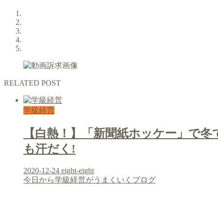
RELATED POST
学級経営
【白熱！】「新聞紙ホッケー」で冬
も汗だく!
2020-12-24
eight-eight
今日から学級経営がうまくいくブログ