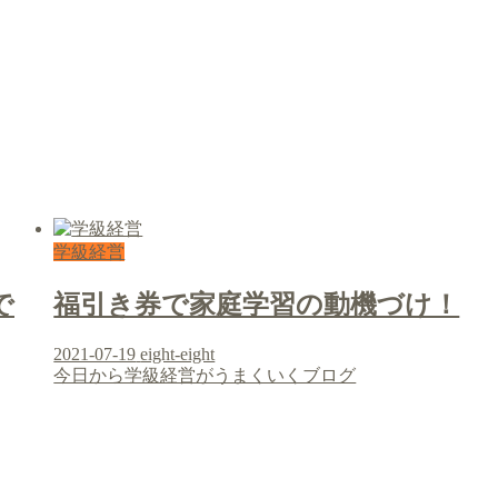
学級経営
で
福引き券で家庭学習の動機づけ！
2021-07-19
eight-eight
今日から学級経営がうまくいくブログ