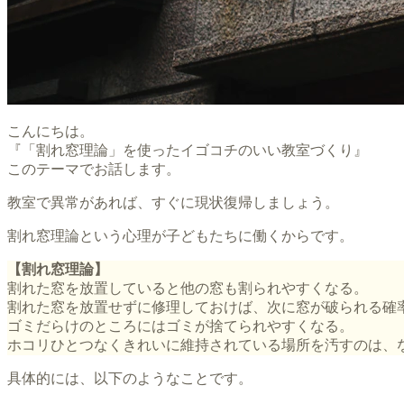
こんにちは。
『「割れ窓理論」を使ったイゴコチのいい教室づくり』
このテーマでお話します。
教室で異常があれば、すぐに現状復帰しましょう。
割れ窓理論という心理が子どもたちに働くからです。
【割れ窓理論】
割れた窓を放置していると他の窓も割られやすくなる。
割れた窓を放置せずに修理しておけば、次に窓が破られる確
ゴミだらけのところにはゴミが捨てられやすくなる。
ホコリひとつなくきれいに維持されている場所を汚すのは、
具体的には、以下のようなことです。