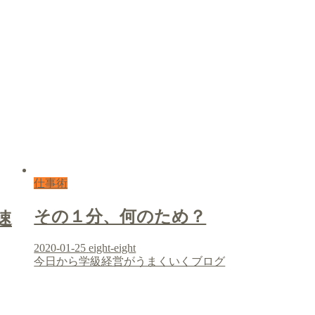
仕事術
その１分、何のため？
速
2020-01-25
eight-eight
今日から学級経営がうまくいくブログ