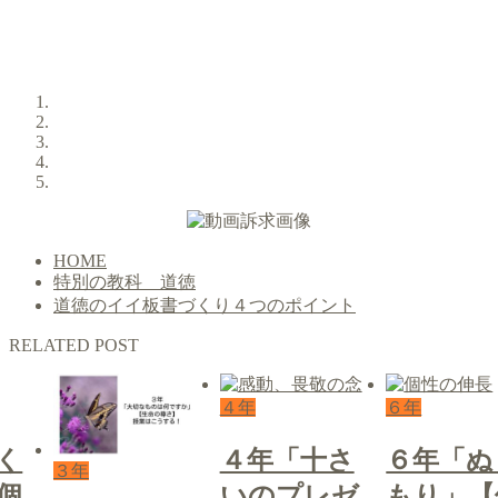
HOME
特別の教科 道徳
道徳のイイ板書づくり４つのポイント
RELATED POST
４年
６年
く
４年「十さ
６年「ぬ
３年
個
いのプレゼ
もり」【