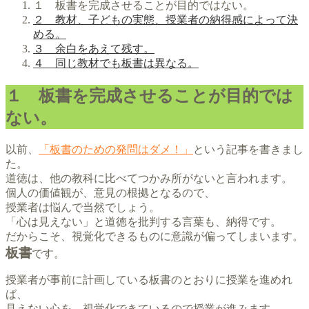
１ 板書を完成させることが目的ではない。
２ 教材、子どもの実態、授業者の納得感によって決
める。
３ 余白をあえて残す。
４ 同じ教材でも板書は異なる。
１ 板書を完成させることが目的では
ない。
以前、
「板書のための発問はダメ！」
という記事を書きまし
た。
道徳は、他の教科に比べてつかみ所がないと言われます。
個人の価値観が、意見の根拠となるので、
授業者は悩んで当然でしょう。
「心は見えない」と道徳を批判する言葉も、納得です。
だからこそ、視覚化できるものに意識が偏ってしまいます。
板書
です。
授業者が事前に計画している板書のとおりに授業を進めれ
ば、
見えない心を、視覚化できているので授業が進みます。