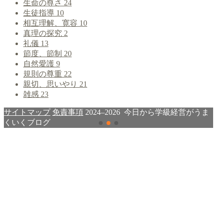
生命の尊さ
24
生徒指導
10
相互理解、寛容
10
真理の探究
2
礼儀
13
節度、節制
20
自然愛護
9
規則の尊重
22
親切、思いやり
21
雑感
23
サイトマップ
免責事項
2024–2026 今日から学級経営がうま
くいくブログ