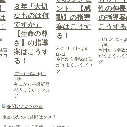
３年「大切
】
ント」【感
性の伸長
なものは何
は
動】の指導
の指導案
ですか」
！
案はこうす
こうする
【生命の尊
る！
ht-
2021-04-25
eig
さ】の指導
eight
2021-01-14
eight-
経営
今日から学級
案はこうす
eight
ブロ
がうまくいく
今日から学級経営
る！
グ
がうまくいくブロ
グ
2020-09-04
eight-
eight
今日から学級経営
がうまくいくブロ
グ
板書のための発問はダメ！