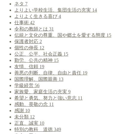
ネタ
7
よりよい学校生活、集団生活の充実
14
よりよく生きる喜び
4
仕事術
42
令和の教師とは
31
伝統と文化の尊重、国や郷土を愛する態度
15
保護者対応
2
個性の伸長
12
公正、公平、社会正義
15
勤労、公共の精神
15
友情、信頼
19
善悪の判断、自律、自由と責任
19
国際理解、国際親善
13
学級経営
56
家族愛、家庭生活の充実
9
希望と勇気、努力と強い意志
11
感動、畏敬の念
11
感謝
10
未分類
12
正直、誠実
10
特別の教科 道徳
349