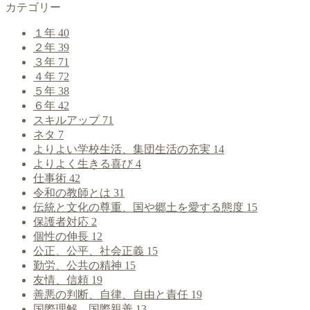
カテゴリー
１年
40
２年
39
３年
71
４年
72
５年
38
６年
42
スキルアップ
71
ネタ
7
よりよい学校生活、集団生活の充実
14
よりよく生きる喜び
4
仕事術
42
令和の教師とは
31
伝統と文化の尊重、国や郷土を愛する態度
15
保護者対応
2
個性の伸長
12
公正、公平、社会正義
15
勤労、公共の精神
15
友情、信頼
19
善悪の判断、自律、自由と責任
19
国際理解、国際親善
13