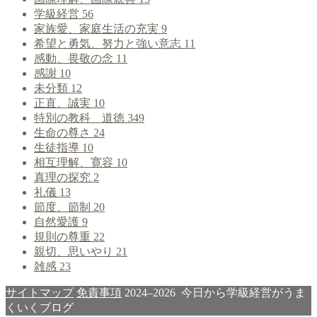
学級経営
56
家族愛、家庭生活の充実
9
希望と勇気、努力と強い意志
11
感動、畏敬の念
11
感謝
10
未分類
12
正直、誠実
10
特別の教科 道徳
349
生命の尊さ
24
生徒指導
10
相互理解、寛容
10
真理の探究
2
礼儀
13
節度、節制
20
自然愛護
9
規則の尊重
22
親切、思いやり
21
雑感
23
サイトマップ
免責事項
2024–2026 今日から学級経営がうま
くいくブログ