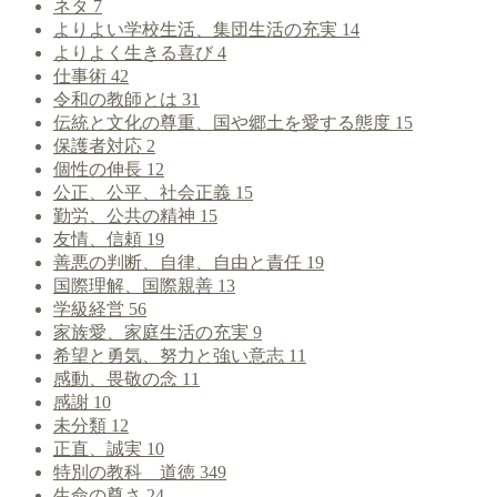
ネタ
7
よりよい学校生活、集団生活の充実
14
よりよく生きる喜び
4
仕事術
42
令和の教師とは
31
伝統と文化の尊重、国や郷土を愛する態度
15
保護者対応
2
個性の伸長
12
公正、公平、社会正義
15
勤労、公共の精神
15
友情、信頼
19
善悪の判断、自律、自由と責任
19
国際理解、国際親善
13
学級経営
56
家族愛、家庭生活の充実
9
希望と勇気、努力と強い意志
11
感動、畏敬の念
11
感謝
10
未分類
12
正直、誠実
10
特別の教科 道徳
349
生命の尊さ
24