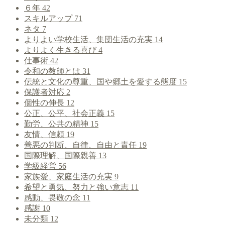
６年
42
スキルアップ
71
ネタ
7
よりよい学校生活、集団生活の充実
14
よりよく生きる喜び
4
仕事術
42
令和の教師とは
31
伝統と文化の尊重、国や郷土を愛する態度
15
保護者対応
2
個性の伸長
12
公正、公平、社会正義
15
勤労、公共の精神
15
友情、信頼
19
善悪の判断、自律、自由と責任
19
国際理解、国際親善
13
学級経営
56
家族愛、家庭生活の充実
9
希望と勇気、努力と強い意志
11
感動、畏敬の念
11
感謝
10
未分類
12