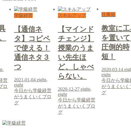
仕事術
学級経営
スキルアップ
具
教室に工
【通信ネ
【マインド
、
を置いて
タ】コピペ
チェンジ】
圧倒的時
で使える！
授業のうま
短！
通信ネタ３
い先生ほ
つ
ど、しゃべ
ht-
2020-03-14
eig
eight
らない。
2021-01-04
eight-
経営
今日から学級
eight
ブロ
がうまくいく
2020-12-27
eight-
今日から学級経営
グ
eight
がうまくいくブロ
今日から学級経営
グ
がうまくいくブロ
グ