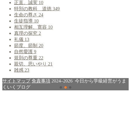
正直、誠実
10
特別の教科 道徳
349
生命の尊さ
24
生徒指導
10
相互理解、寛容
10
真理の探究
2
礼儀
13
節度、節制
20
自然愛護
9
規則の尊重
22
親切、思いやり
21
雑感
23
サイトマップ
免責事項
2024–2026 今日から学級経営がうま
くいくブログ