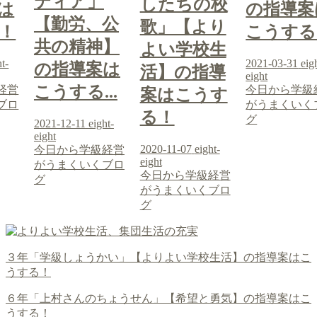
ティア」
したちの校
は
の指導案
【勤労、公
歌」【より
！
こうする
共の精神】
よい学校生
ht-
2021-03-31
eig
の指導案は
活】の指導
eight
こうする...
経営
今日から学級
案はこうす
ブロ
がうまくいく
る！
グ
2021-12-11
eight-
eight
2020-11-07
eight-
今日から学級経営
eight
がうまくいくブロ
今日から学級経営
グ
がうまくいくブロ
グ
３年「学級しょうかい」【よりよい学校生活】の指導案はこ
うする！
６年「上村さんのちょうせん」【希望と勇気】の指導案はこ
うする！