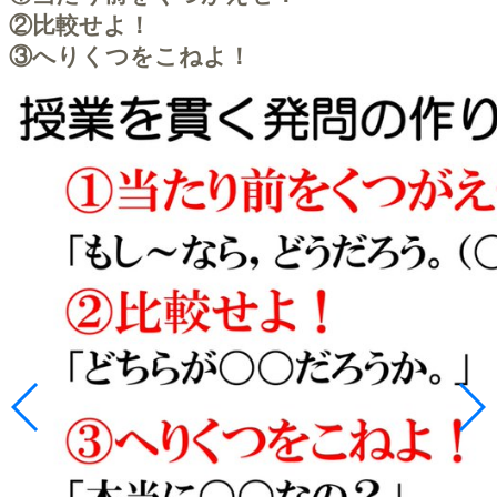
②比較せよ！
③へりくつをこねよ！