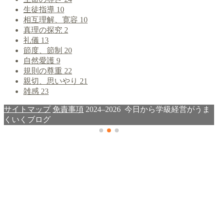
生徒指導
10
相互理解、寛容
10
真理の探究
2
礼儀
13
節度、節制
20
自然愛護
9
規則の尊重
22
親切、思いやり
21
雑感
23
サイトマップ
免責事項
2024–2026 今日から学級経営がうま
くいくブログ