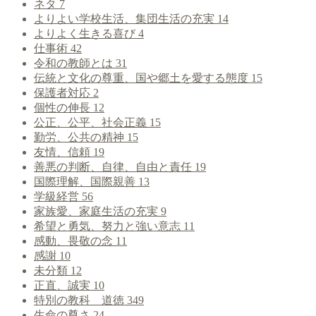
ネタ
7
よりよい学校生活、集団生活の充実
14
よりよく生きる喜び
4
仕事術
42
令和の教師とは
31
伝統と文化の尊重、国や郷土を愛する態度
15
保護者対応
2
個性の伸長
12
公正、公平、社会正義
15
勤労、公共の精神
15
友情、信頼
19
善悪の判断、自律、自由と責任
19
国際理解、国際親善
13
学級経営
56
家族愛、家庭生活の充実
9
希望と勇気、努力と強い意志
11
感動、畏敬の念
11
感謝
10
未分類
12
正直、誠実
10
特別の教科 道徳
349
生命の尊さ
24