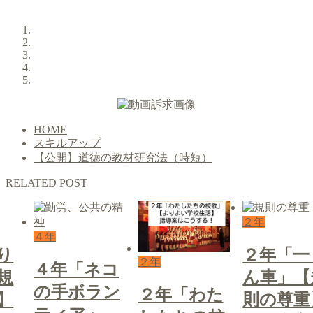
HOME
スキルアップ
【公開】道徳の教材研究法（時短）
RELATED POST
２年
４年
り
２年「一
２年
４年「ネコ
規
ん車」【
の手ボラン
２年「わた
】
則の尊重