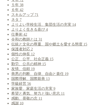
５年
38
６年
42
スキルアップ
71
ネタ
7
よりよい学校生活、集団生活の充実
14
よりよく生きる喜び
4
仕事術
42
令和の教師とは
31
伝統と文化の尊重、国や郷土を愛する態度
15
保護者対応
2
個性の伸長
12
公正、公平、社会正義
15
勤労、公共の精神
15
友情、信頼
19
善悪の判断、自律、自由と責任
19
国際理解、国際親善
13
学級経営
56
家族愛、家庭生活の充実
9
希望と勇気、努力と強い意志
11
感動、畏敬の念
11
感謝
10