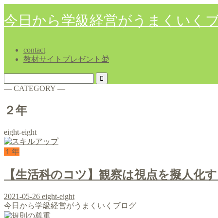
今日から学級経営がうまくいく
contact
教材サイトプレゼント🎁
― CATEGORY ―
２年
eight-eight
１年
【生活科のコツ】観察は視点を擬人化す
2021-05-26
eight-eight
今日から学級経営がうまくいくブログ